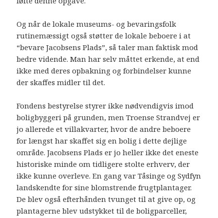
løfte denne opgave.
Og når de lokale museums- og bevaringsfolk
rutinemæssigt også støtter de lokale beboere i at
“bevare Jacobsens Plads”, så taler man faktisk mod
bedre vidende. Man har selv måttet erkende, at end
ikke med deres opbakning og forbindelser kunne
der skaffes midler til det.
Fondens bestyrelse styrer ikke nødvendigvis imod
boligbyggeri på grunden, men Troense Strandvej er
jo allerede et villakvarter, hvor de andre beboere
for længst har skaffet sig en bolig i dette dejlige
område. Jacobsens Plads er jo heller ikke det eneste
historiske minde om tidligere stolte erhverv, der
ikke kunne overleve. En gang var Tåsinge og Sydfyn
landskendte for sine blomstrende frugtplantager.
De blev også efterhånden tvunget til at give op, og
plantagerne blev udstykket til de boligparceller,