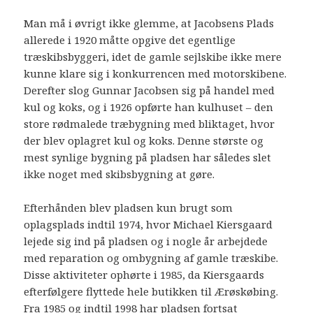
Man må i øvrigt ikke glemme, at Jacobsens Plads
allerede i 1920 måtte opgive det egentlige
træskibsbyggeri, idet de gamle sejlskibe ikke mere
kunne klare sig i konkurrencen med motorskibene.
Derefter slog Gunnar Jacobsen sig på handel med
kul og koks, og i 1926 opførte han kulhuset – den
store rødmalede træbygning med bliktaget, hvor
der blev oplagret kul og koks. Denne største og
mest synlige bygning på pladsen har således slet
ikke noget med skibsbygning at gøre.
Efterhånden blev pladsen kun brugt som
oplagsplads indtil 1974, hvor Michael Kiersgaard
lejede sig ind på pladsen og i nogle år arbejdede
med reparation og ombygning af gamle træskibe.
Disse aktiviteter ophørte i 1985, da Kiersgaards
efterfølgere flyttede hele butikken til Ærøskøbing.
Fra 1985 og indtil 1998 har pladsen fortsat