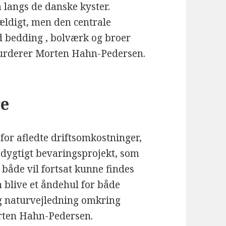
å langs de danske kyster.
ældigt, men den centrale
 bedding , bolværk og broer
vurderer Morten Hahn-Pedersen.
re
for afledte driftsomkostninger,
edygtigt bevaringsprojekt, som
 både vil fortsat kunne findes
n blive et åndehul for både
 og naturvejledning omkring
rten Hahn-Pedersen.